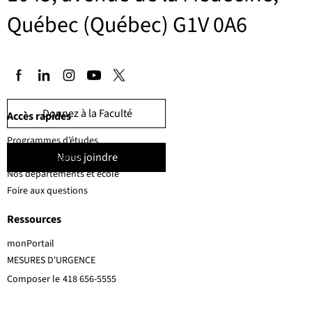
Québec (Québec) G1V 0A6
Donnez à la Faculté
Accès rapides
Programmes d’études
Nous joindre
Corps professoral
Nos départements et école
Foire aux questions
Ressources
monPortail
MESURES D'URGENCE
Composer le
418 656-5555